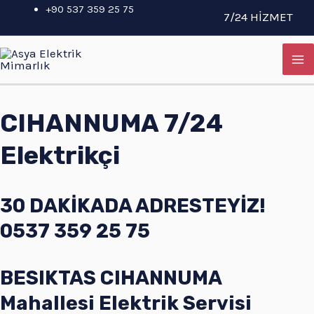
İçeriğe
+90 537 359 25 75
7/24 HİZMET
atla
MA
M
CIHANNUMA 7/24
Elektrikçi
30 DAKİKADA ADRESTEYİZ!
0537 359 25 75
BESIKTAS CIHANNUMA
Mahallesi Elektrik Servisi