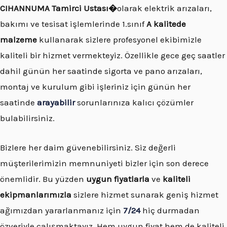
CIHANNUMA
Tamirci Ustası�
olarak elektrik arızaları,
bakımı ve tesisat işlemlerinde 1.sınıf
A kalitede
malzeme
kullanarak sizlere profesyonel ekibimizle
kaliteli bir hizmet vermekteyiz. Özellikle gece geç saatler
dahil günün her saatinde sigorta ve pano arızaları,
montaj ve kurulum gibi işleriniz için günün her
saatinde
arayabilir
sorunlarınıza kalıcı çözümler
bulabilirsiniz.
Bizlere her daim güvenebilirsiniz. Siz değerli
müşterilerimizin memnuniyeti bizler için son derece
önemlidir. Bu yüzden
uygun fiyatlarla
ve
kaliteli
ekipmanlarımızla
sizlere hizmet sunarak geniş hizmet
ağımızdan yararlanmanız için
7/24
hiç durmadan
özveriyle çalışmaktayız. Hem uygun fiyat hem de kaliteli