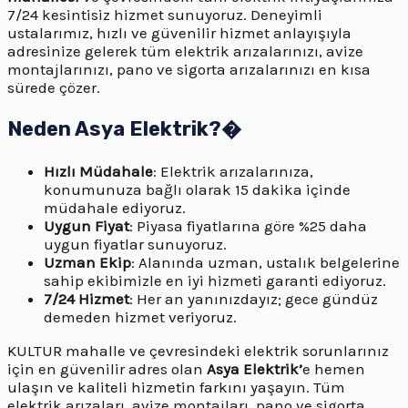
7/24 kesintisiz hizmet sunuyoruz. Deneyimli
ustalarımız, hızlı ve güvenilir hizmet anlayışıyla
adresinize gelerek tüm elektrik arızalarınızı, avize
montajlarınızı, pano ve sigorta arızalarınızı en kısa
sürede çözer.
Neden Asya Elektrik?�
Hızlı Müdahale
: Elektrik arızalarınıza,
konumunuza bağlı olarak 15 dakika içinde
müdahale ediyoruz.
Uygun Fiyat
: Piyasa fiyatlarına göre %25 daha
uygun fiyatlar sunuyoruz.
Uzman Ekip
: Alanında uzman, ustalık belgelerine
sahip ekibimizle en iyi hizmeti garanti ediyoruz.
7/24 Hizmet
: Her an yanınızdayız; gece gündüz
demeden hizmet veriyoruz.
KULTUR mahalle ve çevresindeki elektrik sorunlarınız
için en güvenilir adres olan
Asya Elektrik’
e hemen
ulaşın ve kaliteli hizmetin farkını yaşayın. Tüm
elektrik arızaları, avize montajları, pano ve sigorta