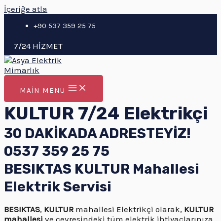
İçeriğe atla
+90 537 359 25 75
7/24 HİZMET
MAIN MENU
KULTUR 7/24 Elektrikçi
30 DAKİKADA ADRESTEYİZ!
0537 359 25 75
BESIKTAS KULTUR Mahallesi
Elektrik Servisi
BESIKTAS
,
KULTUR
mahallesi Elektrikçi olarak,
KULTUR
mahallesi
ve çevresindeki tüm elektrik ihtiyaçlarınıza