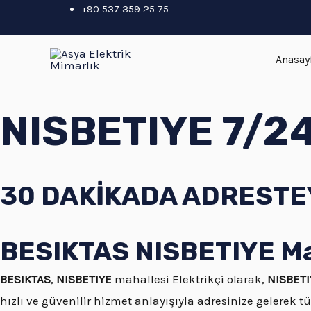
İçeriğe
+90 537 359 25 75
atla
Anasay
NISBETIYE 7/24 
30 DAKİKADA ADRESTEY
BESIKTAS NISBETIYE Maha
BESIKTAS
,
NISBETIYE
mahallesi Elektrikçi olarak,
NISBETI
hızlı ve güvenilir hizmet anlayışıyla adresinize gelerek tü