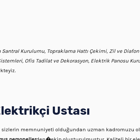
fon Santral Kurulumu, Topraklama Hattı Çekimi, Zil ve Diafon
Sistemleri, Ofis Tadilat ve Dekorasyon, Elektrik Panosu Ku
kteyiz.
lektrikçi Ustası
z sizlerin memnuniyeti olduğundan uzman kadromuzu oluş
ış personeller
den
�
ekip oluşturulmuştur. Kaliteli bir el