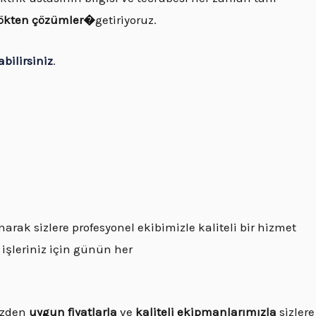
kökten çözümler�
getiriyoruz.
abilirsiniz
.
arak sizlere profesyonel ekibimizle kaliteli bir hizmet
 işleriniz için günün her
yüzden
uygun fiyatlarla
ve
kaliteli ekipmanlarımızla
sizlere