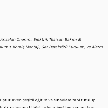
 Arızaları Onarımı, Elektrik Tesisatı Bakım &
rulumu, Korniş Montajı, Gaz Detektörü Kurulum, ve Alarm
tururken çeşitli eğitim ve sınavlara tabi tutulup
ektrik ustasının bilgisi ve tecrübesi her zaman tam