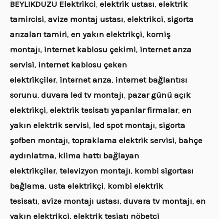
BEYLIKDUZU Elektrikci
,
elektrik ustası
,
elektrik
tamircisi
,
avize montaj ustası
,
elektrikci
,
sigorta
arızaları tamiri
,
en yakın elektrikçi
,
korniş
montajı
,
internet kablosu çekimi
,
internet arıza
servisi
,
internet kablosu çeken
elektrikçiler
,
internet arıza
,
internet bağlantısı
sorunu
,
duvara led tv montajı
,
pazar günü açık
elektrikçi
,
elektrik tesisatı yapanlar firmalar
,
en
yakın elektrik servisi
,
led spot montajı
,
sigorta
şofben montajı
,
topraklama elektrik servisi
,
bahçe
aydınlatma
,
klima hattı bağlayan
elektrikçiler
,
televizyon montajı
,
kombi sigortası
bağlama
,
usta elektrikçi
,
kombi elektrik
tesisatı
,
avize montajı ustası
,
duvara tv montajı
,
en
yakın elektrikçi
,
elektrik tesiatı nöbetçi