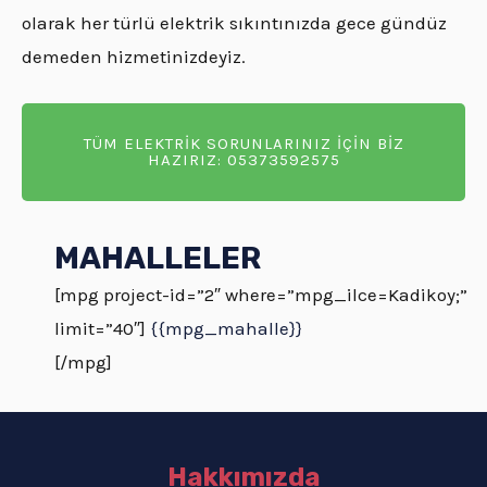
olarak her türlü elektrik sıkıntınızda gece gündüz
demeden hizmetinizdeyiz.
TÜM ELEKTRİK SORUNLARINIZ İÇİN BİZ
HAZIRIZ: 05373592575
MAHALLELER
[mpg project-id=”2″ where=”mpg_ilce=Kadikoy;”
limit=”40″]
{{mpg_mahalle}}
[/mpg]
Hakkımızda