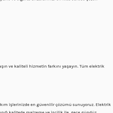
ın ve kaliteli hizmetin farkını yaşayın. Tüm elektrik
akım işlerinizde en güvenilir çözümü sunuyoruz. Elektrik
ınıfı kalitede malzeme ve işçilik ile, gece gündüz