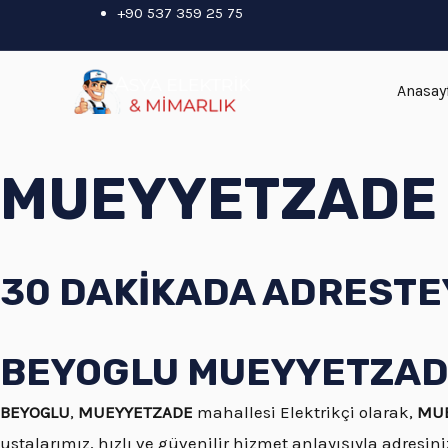
İçeriğe
+90 537 359 25 75
atla
Anasay
MUEYYETZADE 7
30 DAKİKADA ADRESTEY
BEYOGLU MUEYYETZADE M
BEYOGLU
,
MUEYYETZADE
mahallesi Elektrikçi olarak,
MUE
ustalarımız, hızlı ve güvenilir hizmet anlayışıyla adresini