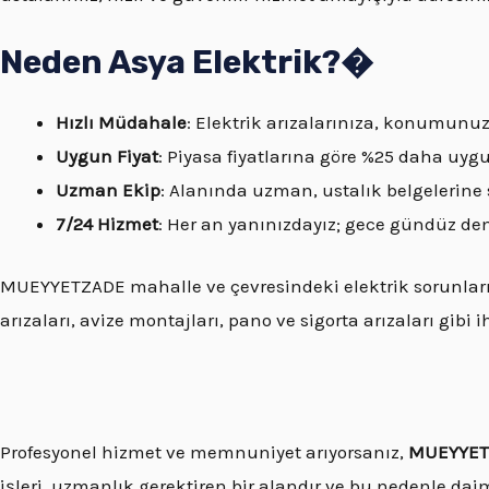
Neden Asya Elektrik?�
Hızlı Müdahale
: Elektrik arızalarınıza, konumunu
Uygun Fiyat
: Piyasa fiyatlarına göre %25 daha uygu
Uzman Ekip
: Alanında uzman, ustalık belgelerine 
7/24 Hizmet
: Her an yanınızdayız; gece gündüz de
MUEYYETZADE mahalle ve çevresindeki elektrik sorunların
arızaları, avize montajları, pano ve sigorta arızaları gibi 
Profesyonel hizmet ve memnuniyet arıyorsanız,
MUEYYETZ
işleri, uzmanlık gerektiren bir alandır ve bu nedenle dai