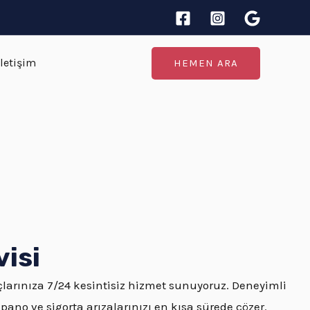
İletişim
HEMEN ARA
isi
çlarınıza 7/24 kesintisiz hizmet sunuyoruz. Deneyimli
 pano ve sigorta arızalarınızı en kısa sürede çözer.