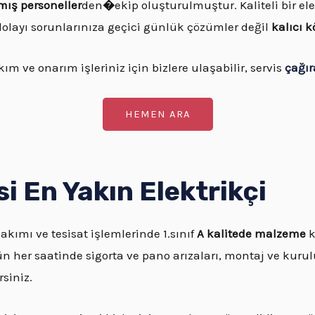
ış personeller
den
�
ekip oluşturulmuştur. Kaliteli bir el
layı sorunlarınıza geçici günlük çözümler değil
kalıcı 
ım ve onarım işleriniz için bizlere ulaşabilir, servis
çağır
HEMEN ARA
En Yakın Elektrikçi
bakımı ve tesisat işlemlerinde 1.sınıf
A kalitede malzeme
k
n her saatinde sigorta ve pano arızaları, montaj ve kurul
siniz.