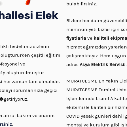
bulabilirsiniz.
allesi
Elek
Bizlere her daim güvenebili
memnuniyeti bizler için so
fiyatlarla
ve
kaliteli ekipm
ikli hedefimiz sizlerin
hizmet ağımızdan yararla
uştururken çeşitli eğitim
çalışmaktayız. Hem uygun f
ofesyonel ve
adres
Asya Elektrik Servisi!
kip oluşturulmuştur.
MURATCESME En Yakın Elek
besi her zaman tam olmalıdır.
MURATCESME Tamirci Ustası 
layı sorunlarınıza geçici
işlemlerinde 1. sınıf A kal
r�
getiriyoruz.
ekibimizle kaliteli bir hizm
üm arıza, bakım ve onarım
COVID yasak günleri dahil g
rsiniz
.
montaj ve kurulum gibi işle