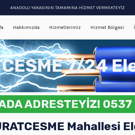
ANADOLU YAKASININ TAMAMINA HİZMET VERMEKTEYİZ
fa
Hakkımızda
Hizmetlerimiz
Hizmet Bölgesi
ESME 7/24 Ele
ADA ADRESTEYİZ! 0537 
TCESME Mahallesi Elek