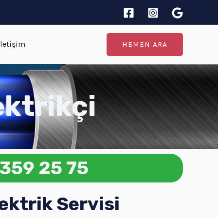
İletişim
HEMEN ARA
ktrikçi
359 25 75
trik Servisi