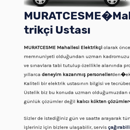
MURATCESME�
Mah
trikçi Ustası
MURATCESME
Mahallesi Elektrikçi
olarak öncel
memnuniyeti olduğundan uzman kadromuzu ol
ve sınavlara tabi tutulup özellikle alanında pr
yıllarca
deneyim kazanmış personeller
den
�
e
Kaliteli bir elektrik ustasının bilgisi ve tecrü
Üstelik biz bu konuda uzman olduğumuzdan do
günlük çözümler değil
kalıcı kökten çözümle
Sizler de istediğiniz gün ve saatte arayarak t
işleriniz için bizlere ulaşabilir, servis
çağırabili