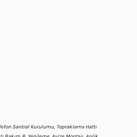
Telefon Santral Kurulumu, Topraklama Hattı
satı Bakım & Yenileme, Avize Montajı, Aplik