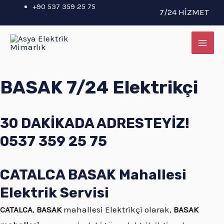
İçeriğe
+90 537 359 25 75
7/24 HİZMET
atla
MAI
ME
BASAK 7/24 Elektrikçi
30 DAKİKADA ADRESTEYİZ!
0537 359 25 75
CATALCA BASAK Mahallesi
Elektrik Servisi
CATALCA
,
BASAK
mahallesi Elektrikçi olarak,
BASAK