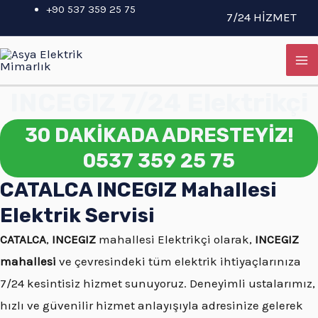
İçeriğe
+90 537 359 25 75
7/24 HİZMET
atla
MA
M
INCEGIZ 7/24 Elektrikçi
30 DAKİKADA ADRESTEYİZ!
0537 359 25 75
CATALCA INCEGIZ Mahallesi
Elektrik Servisi
CATALCA
,
INCEGIZ
mahallesi Elektrikçi olarak,
INCEGIZ
mahallesi
ve çevresindeki tüm elektrik ihtiyaçlarınıza
7/24 kesintisiz hizmet sunuyoruz. Deneyimli ustalarımız,
hızlı ve güvenilir hizmet anlayışıyla adresinize gelerek