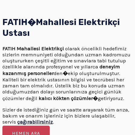
FATIH�
Mahallesi
Elektrikçi
Ustası
FATIH
Mahallesi Elektrikçi
olarak öncelikli hedefimiz
sizlerin memnuniyeti olduğundan uzman kadromuzu
oluştururken çeşitli eğitim ve sınavlara tabi tutulup
özellikle alanında profesyonel ve yıllarca
deneyim
kazanmış personeller
den
�
ekip oluşturulmuştur.
Kaliteli bir elektrik ustasının bilgisi ve tecrübesi her
zaman tam olmalıdır. Üstelik biz bu konuda uzman
olduğumuzdan dolayı sorunlarınıza geçici günlük
çözümler değil
kalıcı kökten çözümler�
getiriyoruz.
Sizler de istediğiniz gün ve saatte arayarak tüm arıza,
bakım ve onarım işleriniz için bizlere ulaşabilir,
servis
çağırabilirsiniz
.
HEMEN ARA