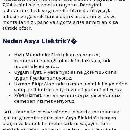
7/24 kesintisiz hizmet sunuyoruz. Deneyimli
ustalarımız, hızlı ve güvenilir hizmet anlayışıyla
adresinize gelerek tüm elektrik arızalarınızı, avize
montajlarınızı, pano ve sigorta arızalarınızı en kısa
sürede çözer.
Neden Asya Elektrik?�
Hızlı Müdahale
: Elektrik arızalarınıza,
konumunuza bağlı olarak 15 dakika içinde
müdahale ediyoruz.
Uygun Fiyat
: Piyasa fiyatlarına göre %25 daha
uygun fiyatlar sunuyoruz.
Uzman Ekip
: Alanında uzman, ustalık belgelerine
sahip ekibimizle en iyi hizmeti garanti ediyoruz.
7/24 Hizmet
: Her an yanınızdayız; gece gündüz
demeden hizmet veriyoruz.
FATIH mahalle ve çevresindeki elektrik sorunlarınız
için en güvenilir adres olan
Asya Elektrik’
e hemen
ulaşın ve kaliteli hizmetin farkını yaşayın. Tüm
elektrik arızaları, avize montajları, pano ve sigorta