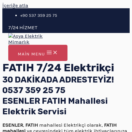
İçeriğe atla
+90 537 359 25 75
7/24 HİZMET
MAIN MENU
FATIH 7/24 Elektrikçi
30 DAKİKADA ADRESTEYİZ!
0537 359 25 75
ESENLER FATIH Mahallesi
Elektrik Servisi
ESENLER
,
FATIH
mahallesi Elektrikçi olarak,
FATIH
mahallesi
ve çevresindeki tüm elektrik ihtiyaçlarınıza