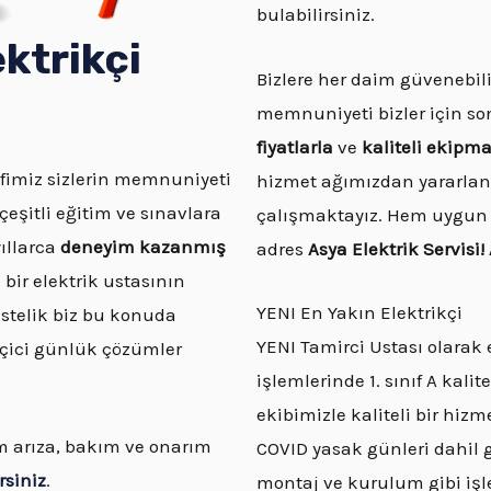
bulabilirsiniz.
ktrikçi
Bizlere her daim güvenebili
memnuniyeti bizler için so
fiyatlarla
ve
kaliteli ekipm
efimiz sizlerin memnuniyeti
hizmet ağımızdan yararla
itli eğitim ve sınavlara
çalışmaktayız. Hem uygun f
yıllarca
deneyim kazanmış
adres
Asya Elektrik Servisi!
 bir elektrik ustasının
YENI En Yakın Elektrikçi
Üstelik biz bu konuda
YENI Tamirci Ustası olarak e
çici günlük çözümler
işlemlerinde 1. sınıf A kal
ekibimizle kaliteli bir hizm
üm arıza, bakım ve onarım
COVID yasak günleri dahil g
rsiniz
.
montaj ve kurulum gibi işle