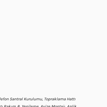
Telefon Santral Kurulumu, Topraklama Hattı
satı Bakım & Yenileme, Avize Montajı, Aplik