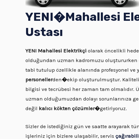
YENI�
Mahallesi
Ele
Ustası
YENI
Mahallesi Elektrikçi
olarak öncelikli hed
olduğundan uzman kadromuzu oluştururken çeş
tabi tutulup özellikle alanında profesyonel ve 
personeller
den
�
ekip oluşturulmuştur. Kaliteli
bilgisi ve tecrübesi her zaman tam olmalıdır. 
uzman olduğumuzdan dolayı sorunlarınıza ge
değil
kalıcı kökten çözümler�
getiriyoruz.
Sizler de istediğiniz gün ve saatte arayarak t
işleriniz için bizlere ulaşabilir, servis
çağırabili