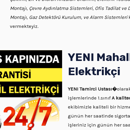
Montajı, Çevre Aydınlatma Sistemleri, Ofis Tadilat ve
Montajı, Gaz Detektörü Kurulum, ve Alarm Sistemleri
k
vermekteyiz.
YENI Mahall
Elektrikçi
YENI
Tamirci Ustası�
olarak
işlemlerinde 1.sınıf
A kalit
ekibimizle kaliteli bir hizm
günün her saatinde sigorta
işleriniz için günün her s