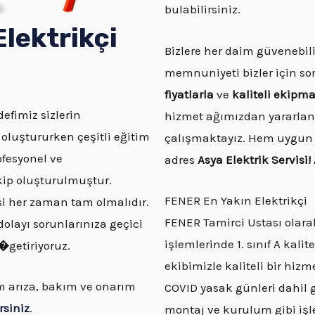
bulabilirsiniz.
lektrikçi
Bizlere her daim güvenebili
memnuniyeti bizler için so
fiyatlarla
ve
kaliteli ekipm
efimiz sizlerin
hizmet ağımızdan yararla
uştururken çeşitli eğitim
çalışmaktayız. Hem uygun f
ofesyonel ve
adres
Asya Elektrik Servisi!
kip oluşturulmuştur.
FENER En Yakın Elektrikçi
besi her zaman tam olmalıdır.
FENER Tamirci Ustası olarak 
layı sorunlarınıza geçici
işlemlerinde 1. sınıf A kal
r�
getiriyoruz.
ekibimizle kaliteli bir hizm
üm arıza, bakım ve onarım
COVID yasak günleri dahil g
rsiniz
.
montaj ve kurulum gibi işle