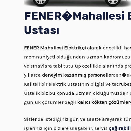
FENER�
Mahallesi
E
Ustası
FENER
Mahallesi Elektrikçi
olarak öncelikli hed
memnuniyeti olduğundan uzman kadromuzu ol
ve sınavlara tabi tutulup özellikle alanında pr
yıllarca
deneyim kazanmış personeller
den
�
e
Kaliteli bir elektrik ustasının bilgisi ve tecrü
Üstelik biz bu konuda uzman olduğumuzdan do
günlük çözümler değil
kalıcı kökten çözümle
Sizler de istediğiniz gün ve saatte arayarak t
işleriniz için bizlere ulaşabilir, servis
çağırabili