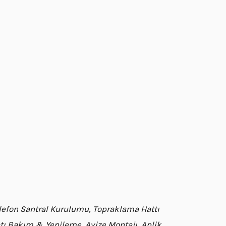
Telefon Santral Kurulumu, Topraklama Hattı
satı Bakım & Yenileme, Avize Montajı, Aplik