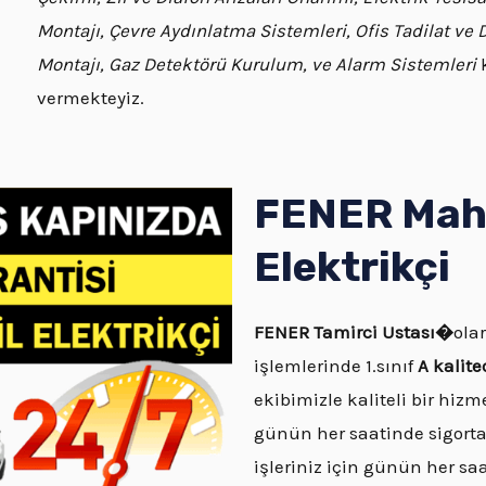
Montajı, Çevre Aydınlatma Sistemleri, Ofis Tadilat ve
Montajı, Gaz Detektörü Kurulum, ve Alarm Sistemleri
k
vermekteyiz.
FENER Maha
Elektrikçi
FENER
Tamirci Ustası�
olar
işlemlerinde 1.sınıf
A kalit
ekibimizle kaliteli bir hizm
günün her saatinde sigorta
işleriniz için günün her s