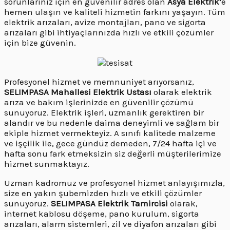
sorunlarınız için en güvenilir adres olan
Asya Elektrik’
e
hemen ulaşın ve kaliteli hizmetin farkını yaşayın. Tüm
elektrik arızaları, avize montajları, pano ve sigorta
arızaları gibi ihtiyaçlarınızda hızlı ve etkili çözümler
için bize güvenin.
Profesyonel hizmet ve memnuniyet arıyorsanız,
SELIMPASA Mahallesi Elektrik Ustası
olarak elektrik
arıza ve bakım işlerinizde en güvenilir çözümü
sunuyoruz. Elektrik işleri, uzmanlık gerektiren bir
alandır ve bu nedenle daima deneyimli ve sağlam bir
ekiple hizmet vermekteyiz. A sınıfı kalitede malzeme
ve işçilik ile, gece gündüz demeden, 7/24 hafta içi ve
hafta sonu fark etmeksizin siz değerli müşterilerimize
hizmet sunmaktayız.
Uzman kadromuz ve profesyonel hizmet anlayışımızla,
size en yakın şubemizden hızlı ve etkili çözümler
sunuyoruz.
SELIMPASA Elektrik Tamircisi
olarak,
internet kablosu döşeme, pano kurulum, sigorta
arızaları, alarm sistemleri, zil ve diyafon arızaları gibi