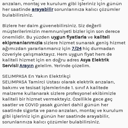
arızaları, montaj ve kurulum gibi işleriniz için günün
her saatinde
arayabilir
sorunlarınıza kalıcı çözümler
bulabilirsiniz.
Bizlere her daim güvenebilirsiniz. Siz değerli
müşterilerimizin memnuniyeti bizler için son derece
önemlidir. Bu yüzden
uygun fiyatlarla
ve
kaliteli
ekipmanlarımızla
sizlere hizmet sunarak geniş hizmet
ağımızdan yararlanmanız için
7/24
hiç durmadan
özveriyle çalışmaktayız. Hem uygun fiyat hem de
kaliteli hizmet için en doğru adres
Asya Elektrik
Servisi!
Arayın
gelelim. Yerinde çözelim.
SELIMPASA En Yakın Elektrikçi
SELIMPASA Tamirci Ustası olarak elektrik arızaları,
bakımı ve tesisat işlemlerinde 1. sınıf A kalitede
malzeme kullanarak sizlere profesyonel ekibimizle
kaliteli bir hizmet vermekteyiz. Özellikle gece geç
saatler ve COVID yasak günleri dahil günün her
saatinde sigorta ve pano arızaları, montaj ve kurulum
gibi işleriniz için günün her saatinde arayabilir,
sorunlarınıza kalıcı çözümler bulabilirsiniz.