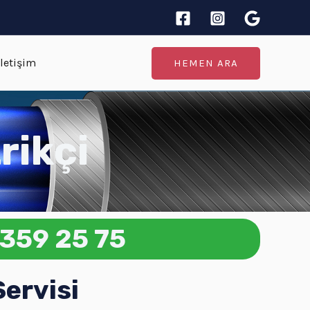
İletişim
HEMEN ARA
rikçi
359 25 75
ervisi