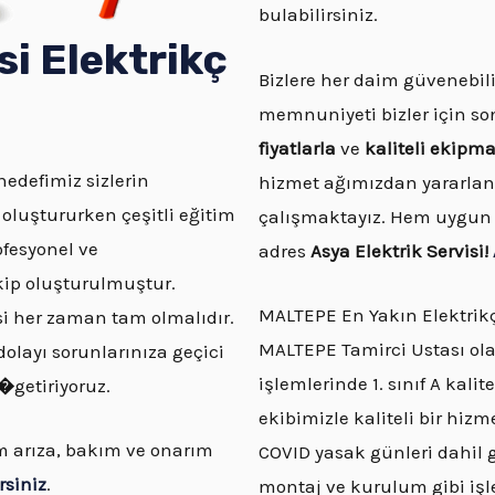
bulabilirsiniz.
si
Elektrikç
Bizlere her daim güvenebili
memnuniyeti bizler için so
fiyatlarla
ve
kaliteli ekipm
hedefimiz sizlerin
hizmet ağımızdan yararla
uştururken çeşitli eğitim
çalışmaktayız. Hem uygun f
ofesyonel ve
adres
Asya Elektrik Servisi!
kip oluşturulmuştur.
MALTEPE En Yakın Elektrik
besi her zaman tam olmalıdır.
MALTEPE Tamirci Ustası olar
layı sorunlarınıza geçici
işlemlerinde 1. sınıf A kal
r�
getiriyoruz.
ekibimizle kaliteli bir hizm
üm arıza, bakım ve onarım
COVID yasak günleri dahil g
rsiniz
.
montaj ve kurulum gibi işle