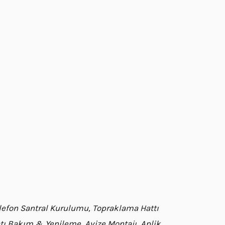
Telefon Santral Kurulumu, Topraklama Hattı
satı Bakım & Yenileme, Avize Montajı, Aplik