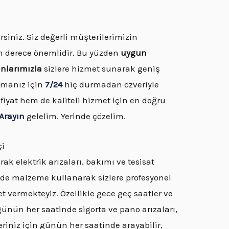
rsiniz. Siz değerli müşterilerimizin
n derece önemlidir. Bu yüzden
uygun
anlarımızla
sizlere hizmet sunarak geniş
nmanız için
7/24
hiç durmadan özveriyle
iyat hem de kaliteli hizmet için en doğru
Arayın
gelelim. Yerinde çözelim.
çi
ak elektrik arızaları, bakımı ve tesisat
itede malzeme kullanarak sizlere profesyonel
et vermekteyiz. Özellikle gece geç saatler ve
ünün her saatinde sigorta ve pano arızaları,
riniz için günün her saatinde arayabilir,