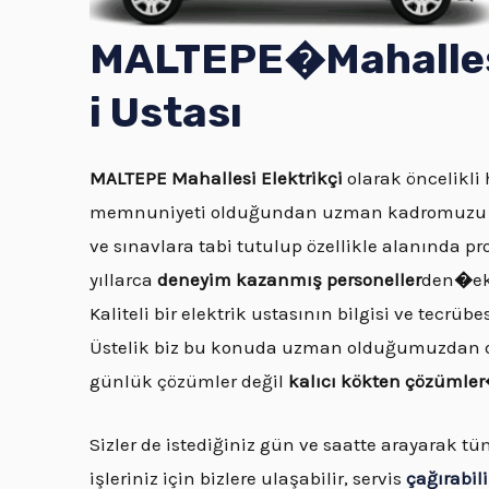
MALTEPE�
Mahalle
i Ustası
MALTEPE
Mahallesi Elektrikçi
olarak öncelikli 
memnuniyeti olduğundan uzman kadromuzu ol
ve sınavlara tabi tutulup özellikle alanında pr
yıllarca
deneyim kazanmış personeller
den
�
e
Kaliteli bir elektrik ustasının bilgisi ve tecrü
Üstelik biz bu konuda uzman olduğumuzdan do
günlük çözümler değil
kalıcı kökten çözümle
Sizler de istediğiniz gün ve saatte arayarak t
işleriniz için bizlere ulaşabilir, servis
çağırabili